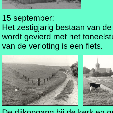
15 september:
Het zestigjarig bestaan van de 
wordt gevierd met het toneelstu
van de verloting is een fiets.
De dijkopgang bij de kerk en g