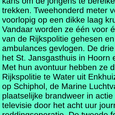
kans om de jongens te bereik
trekken. Tweehonderd meter v
voorlopig op een dikke laag kru
Vandaar worden ze één voor é
van de Rijkspolitie gehesen e
ambulances gevlogen. De drie
het St. Jansgasthuis in Hoorn
Met hun avontuur hebben ze de
Rijkspolitie te Water uit Enkhui
op Schiphol, de Marine Luchtv
plaatselijke brandweer in acti
televisie door het acht uur jo
reddingsoperatie. De tweede fo