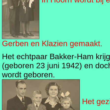
Gerben en Klazien gemaakt.
Het echtpaar Bakker-Ham krijg
(geboren 23 juni 1942) en doch
wordt geboren.
Het gez