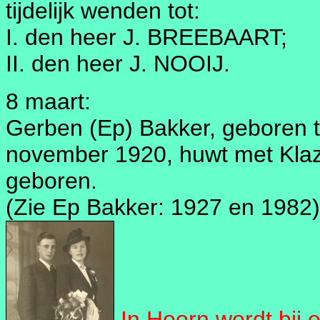
tijdelijk wenden tot:
I. den heer J. BREEBAART;
II. den heer J. NOOIJ.
8 maart:
Gerben (Ep) Bakker, geboren 
november 1920, huwt met Klaz
geboren.
(Zie Ep Bakker: 1927 en 1982)
In Hoorn wordt bij 