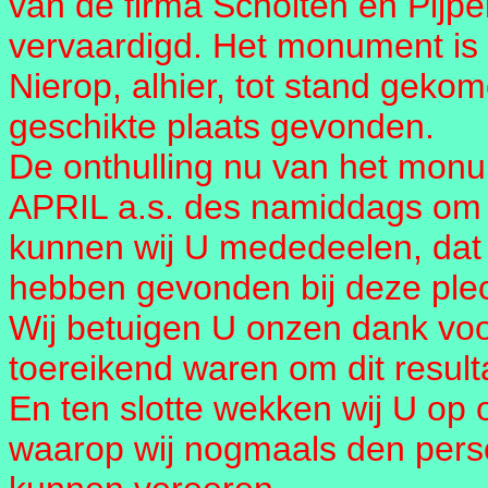
van de firma Scholten en Pijpe
vervaardigd. Het monument i
Nierop, alhier, tot stand geko
geschikte plaats gevonden.
De onthulling nu van het mo
APRIL a.s. des namiddags om h
kunnen wij U mededeelen, dat 
hebben gevonden bij deze plec
Wij betuigen U onzen dank voor
toereikend waren om dit result
En ten slotte wekken wij U op 
waarop wij nogmaals den pers