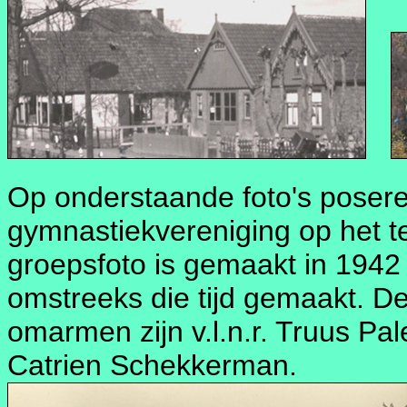
Op onderstaande foto's poser
gymnastiekvereniging op het te
groepsfoto is gemaakt in 1942 
omstreeks die tijd gemaakt. De
omarmen zijn v.l.n.r. Truus Pa
Catrien Schekkerman.