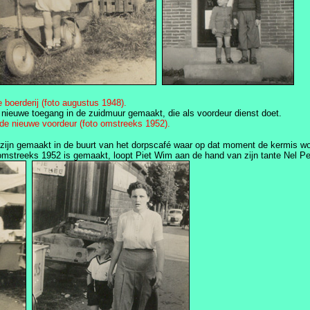
boerderij (foto augustus 1948).
nieuwe toegang in de zuidmuur gemaakt, die als voordeur dienst doet.
 de nieuwe voordeur (foto omstreeks 1952).
s zijn gemaakt in de buurt van het dorpscafé waar op dat moment de kermis wo
 omstreeks 1952 is gemaakt, loopt Piet Wim aan de hand van zijn tante Nel P