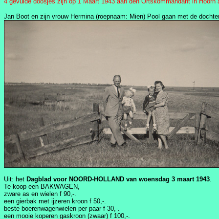
4 gevulde doosjes zijn op 1 Maart 1943 aan den Ortskommandant in Hoorn 
Jan Boot en zijn vrouw Hermina (roepnaam: Mien) Pool gaan met de dochters 
Uit: het
Dagblad voor NOORD-HOLLAND van woensdag 3 maart 1943
.
Te koop een BAKWAGEN,
zware as en wielen f 90,-.
een gierbak met ijzeren kroon f 50,-.
beste boerenwagenwielen per paar f 30,-.
een mooie koperen gaskroon (zwaar) f 100,-.