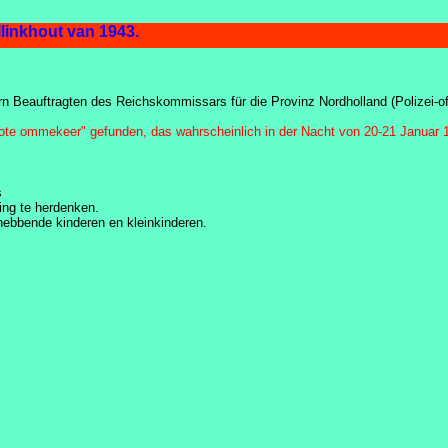
dlijn van Schellinkhout van 1943.
n Beauftragten des Reichskommissars für die Provinz Nordholland (Polizei-of
ote ommekeer" gefunden, das wahrscheinlich in der Nacht von 20-21 Januar 
s
ing te herdenken.
hebbende kinderen en kleinkinderen.