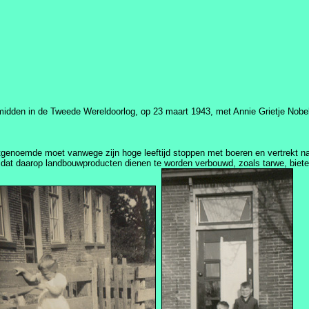
den in de Tweede Wereldoorlog, op 23 maart 1943, met Annie Grietje Nobel, g
genoemde moet vanwege zijn hoge leeftijd stoppen met boeren en vertrekt na
d dat daarop landbouwproducten dienen te worden verbouwd, zoals tarwe, biete