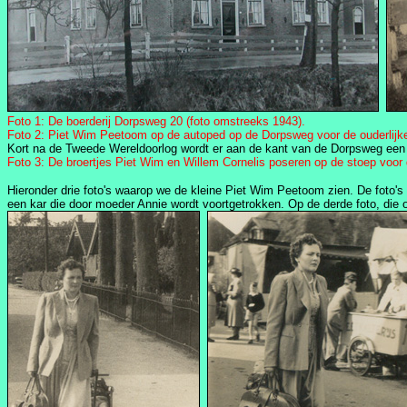
Foto 1: De boerderij Dorpsweg 20 (foto omstreeks 1943).
Foto 2: Piet Wim Peetoom op de autoped op de Dorpsweg voor de ouderlijke 
Kort na de Tweede Wereldoorlog wordt er aan de kant van de Dorpsweg een 
Foto 3: De broertjes Piet Wim en Willem Cornelis poseren op de stoep voor
Hieronder drie foto's waarop we de kleine Piet Wim Peetoom zien. De foto'
een kar die door moeder Annie wordt voortgetrokken. Op de derde foto, die