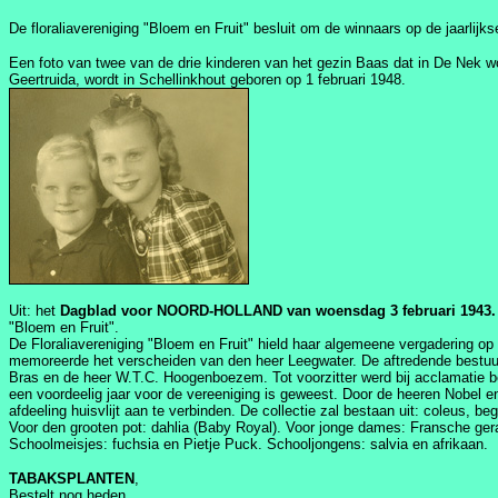
De floraliavereniging "Bloem en Fruit" besluit om de winnaars op de jaarlijks
Een foto van twee van de drie kinderen van het gezin Baas dat in De Nek woo
Geertruida, wordt in Schellinkhout geboren op 1 februari 1948.
Uit: het
Dagblad voor NOORD-HOLLAND van woensdag 3 februari 1943.
"Bloem en Fruit".
De Floraliavereniging "Bloem en Fruit" hield haar algemeene vergadering o
memoreerde het verscheiden van den heer Leegwater. De aftredende bestu
Bras en de heer W.T.C. Hoogenboezem. Tot voorzitter werd bij acclamatie 
een voordeelig jaar voor de vereeniging is geweest. Door de heeren Nobel en
afdeeling huisvlijt aan te verbinden. De collectie zal bestaan uit: coleus, b
Voor den grooten pot: dahlia (Baby Royal). Voor jonge dames: Fransche ger
Schoolmeisjes: fuchsia en Pietje Puck. Schooljongens: salvia en afrikaan.
TABAKSPLANTEN
,
Bestelt nog heden.