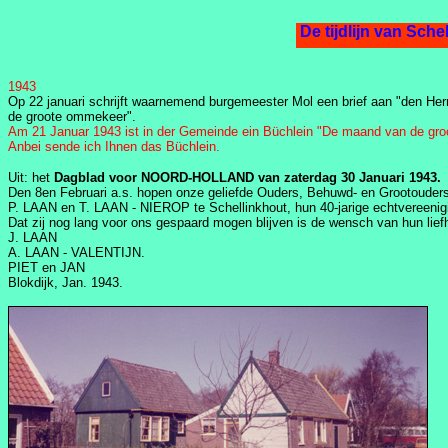
De tij
1943
Op 22 januari schrijft waarnemend burgemeester Mol een brief aan "den Herr
de groote ommekeer".
Am 21 Januar 1943 ist in der Gemeinde ein Büchlein "De maand van de gro
Anbei sende ich Ihnen das Büchlein.
Uit: het
Dagblad voor NOORD-HOLLAND van zaterdag 30 Januari 1943.
Den 8en Februari a.s. hopen onze geliefde Ouders, Behuwd- en Grootouder
P. LAAN en T. LAAN - NIEROP te Schellinkhout, hun 40-jarige echtvereenig
Dat zij nog lang voor ons gespaard mogen blijven is de wensch van hun lief
J. LAAN
A. LAAN - VALENTIJN.
PIET en JAN
Blokdijk, Jan. 1943.