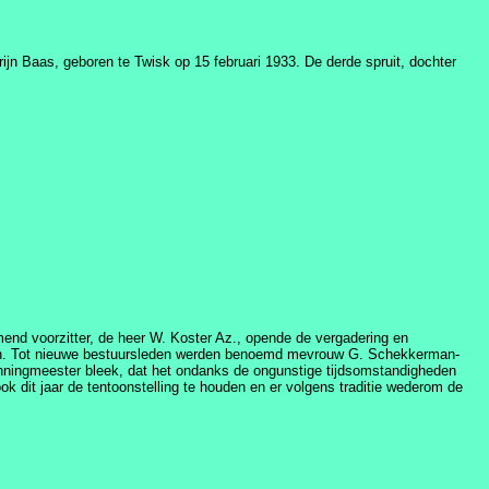
ijn Baas, geboren te Twisk op 15 februari 1933. De derde spruit, dochter
end voorzitter, de heer W. Koster Az., opende de vergadering en
zen. Tot nieuwe bestuursleden werden benoemd mevrouw G. Schekkerman-
nningmeester bleek, dat het ondanks de ongunstige tijdsomstandigheden
k dit jaar de tentoonstelling te houden en er volgens traditie wederom de