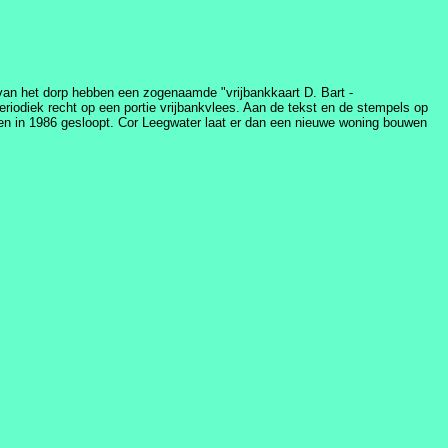
s van het dorp hebben een zogenaamde "vrijbankkaart D. Bart -
periodiek recht op een portie vrijbankvlees. Aan de tekst en de stempels op
en in 1986 gesloopt. Cor Leegwater laat er dan een nieuwe woning bouwen