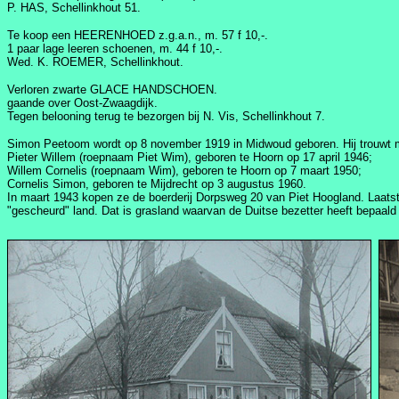
P. HAS, Schellinkhout 51.
Te koop een HEERENHOED z.g.a.n., m. 57 f 10,-.
1 paar lage leeren schoenen, m. 44 f 10,-.
Wed. K. ROEMER, Schellinkhout.
Verloren zwarte GLACE HANDSCHOEN.
gaande over Oost-Zwaagdijk.
Tegen belooning terug te bezorgen bij N. Vis, Schellinkhout 7.
Simon Peetoom wordt op 8 november 1919 in Midwoud geboren. Hij trouwt mid
Pieter Willem (roepnaam Piet Wim), geboren te Hoorn op 17 april 1946;
Willem Cornelis (roepnaam Wim), geboren te Hoorn op 7 maart 1950;
Cornelis Simon, geboren te Mijdrecht op 3 augustus 1960.
In maart 1943 kopen ze de boerderij Dorpsweg 20 van Piet Hoogland. Laatst
"gescheurd" land. Dat is grasland waarvan de Duitse bezetter heeft bepaal