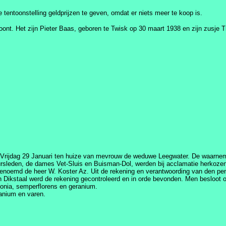
e tentoonstelling geldprijzen te geven, omdat er niets meer te koop is.
nt. Het zijn Pieter Baas, geboren te Twisk op 30 maart 1938 en zijn zusje Tr
p Vrijdag 29 Januari ten huize van mevrouw de weduwe Leegwater. De waarnem
ursleden, de dames Vet-Sluis en Buisman-Dol, werden bij acclamatie herko
benoemd de heer W. Koster Az. Uit de rekening en verantwoording van den pe
 Dikstaal werd de rekening gecontroleerd en in orde bevonden. Men besloot oo
egonia, semperflorens en geranium.
anium en varen.