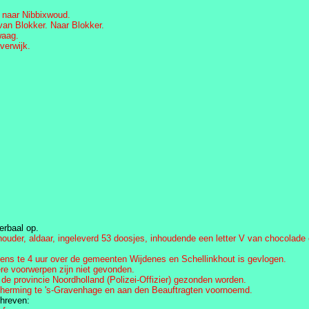
 naar Nibbixwoud.
an Blokker. Naar Blokker.
waag.
verwijk.
erbaal op.
ouder, aldaar, ingeleverd 53 doosjes, inhoudende een letter V van chocolade 
gens te 4 uur over de gemeenten Wijdenes en Schellinkhout is gevlogen.
re voorwerpen zijn niet gevonden.
e provincie Noordholland (Polizei-Offizier) gezonden worden.
cherming te 's-Gravenhage en aan den Beauftragten voornoemd.
chreven: