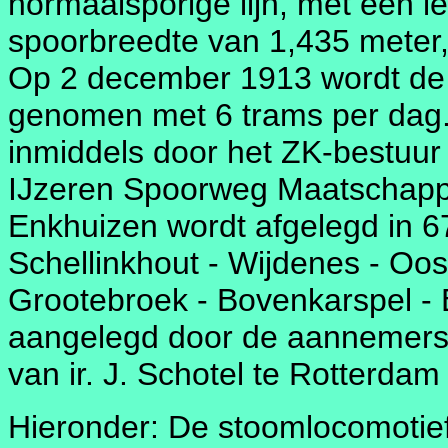
normaalsporige lijn, met een l
spoorbreedte van 1,435 meter, 
Op 2 december 1913 wordt de ZK
genomen met 6 trams per dag. D
inmiddels door het ZK-bestuu
IJzeren Spoorweg Maatschappi
Enkhuizen wordt afgelegd in 67
Schellinkhout - Wijdenes - Oos
Grootebroek - Bovenkarspel - B
aangelegd door de aannemers 
van ir. J. Schotel te Rotterdam
Hieronder: De stoomlocomotie