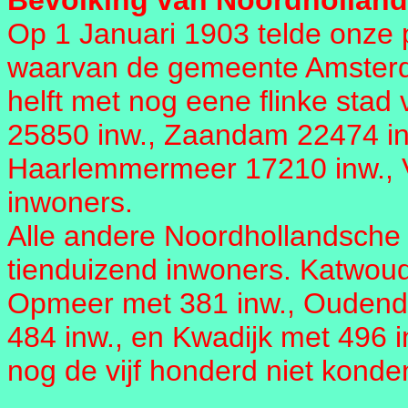
Bevolking van Noordholland
Op 1 Januari 1903 telde onze 
waarvan de gemeente Amsterda
helft met nog eene flinke stad
25850 inw., Zaandam 22474 in
Haarlemmermeer 17210 inw., V
inwoners.
Alle andere Noordhollandsch
tienduizend inwoners. Katwoud
Opmeer met 381 inw., Oudendij
484 inw., en Kwadijk met 496 i
nog de vijf honderd niet konde