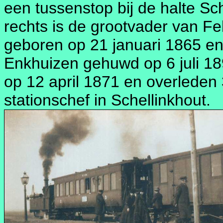
een tussenstop bij de halte S
rechts is de grootvader van F
geboren op 21 januari 1865 en o
Enkhuizen gehuwd op 6 juli 1
op 12 april 1871 en overleden 
stationschef in Schellinkhout.