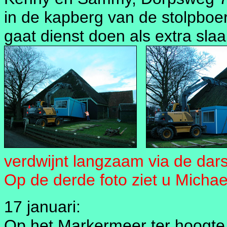
in de kapberg van de stolpboer
gaat dienst doen als extra sla
verdwijnt langzaam via de dar
Op de derde foto ziet u Michae
17 januari:
Op het Markermeer ter hoogte