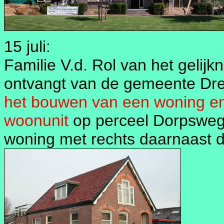
15 juli:
Familie V.d. Rol van het gelij
ontvangt van de gemeente Dre
het bouwen van een woning en h
woonunit
op perceel Dorpsweg
woning met rechts daarnaast de