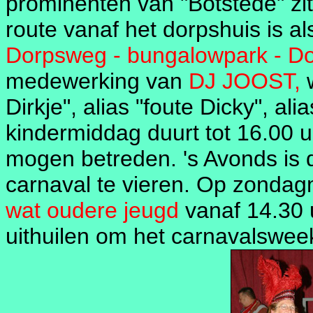
prominenten van "Botstede" zit
route vanaf het dorpshuis is al
Dorpsweg - bungalowpark - D
medewerking van
DJ JOOST,
w
Dirkje", alias "foute Dicky", ali
kindermiddag duurt tot 16.00 
mogen betreden. 's Avonds is
carnaval te vieren. Op zondagm
wat oudere jeugd
vanaf 14.30
uithuilen om het carnavalsweek