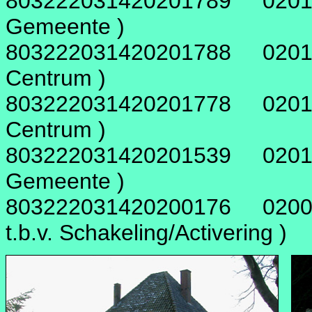
803222031420201789 020178
Gemeente )
803222031420201788 020178
Centrum )
803222031420201778 020177
Centrum )
803222031420201539 020153
Gemeente )
803222031420200176 02001
t.b.v. Schakeling/Activering )