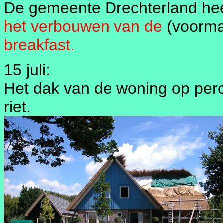
De gemeente Drechterland hee
het verbouwen van de
(voorma
breakfast.
15 juli:
Het dak van de woning op per
riet.