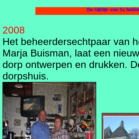
De 
2008
Het beheerdersechtpaar van h
Marja Buisman, laat een nieuwe
dorp ontwerpen en drukken. De 
dorpshuis.