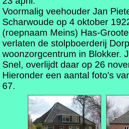
23 april:
Voormalig veehouder Jan Piet
Scharwoude op 4 oktober 1922 
(roepnaam Meins) Has-Groote
verlaten de stolpboerderij Do
woonzorgcentrum in Blokker. 
Snel, overlijdt daar op 26 nov
Hieronder een aantal foto's v
67.