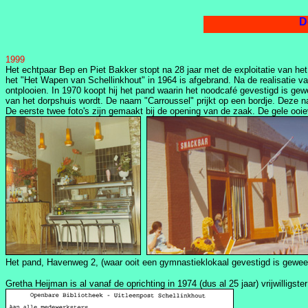
De t
1999
Het echtpaar Bep en Piet Bakker stopt na 28 jaar met de exploitatie van het
het "Het Wapen van Schellinkhout" in 1964 is afgebrand. Na de realisatie van
ontplooien. In 1970 koopt hij het pand waarin het noodcafé gevestigd is g
van het dorpshuis wordt. De naam "Carroussel" prijkt op een bordje. Deze na
De eerste twee foto's zijn gemaakt bij de opening van de zaak. De gele ooie
Het pand, Havenweg 2, (waar ooit een gymnastieklokaal gevestigd is gewee
Gretha Heijman is al vanaf de oprichting in 1974 (dus al 25 jaar) vrijwilligste