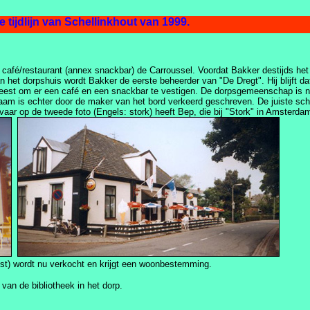
ijdlijn van Schellinkhout van 1999.
 café/restaurant (annex snackbar) de Carroussel. Voordat Bakker destijds het 
 het dorpshuis wordt Bakker de eerste beheerder van "De Dregt". Hij blijft da
eweest om er een café en een snackbar te vestigen. De dorpsgemeenschap is n
am is echter door de maker van het bord verkeerd geschreven. De juiste schri
vaar op de tweede foto (Engels: stork) heeft Bep, die bij "Stork" in Amsterda
st) wordt nu verkocht en krijgt een woonbestemming.
r van de bibliotheek in het dorp.