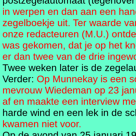
postzegelautomaat (tegenover
in werpen en dan aan een han
zegelboekje uit. Ter waarde va
onze redacteuren (M.U.) ontdek
was gekomen, dat je op het k
er dan twee van de drie inge
Twee weken later is de zegela
Verder:
Op Munnekay is een s
mevrouw Wiedeman op 23 janua
af en maakte een interview me
harde wind en een lek in de s
kwamen niet voor.
Op de avond van 25 januari 19