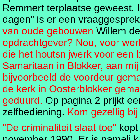
Remmert terplaatse geweest. I
dagen" is er een vraaggespr
van oude gebouwen
Willem de
opdrachtgever? Nou, voor wer
die het houtsnijwerk voor een 
Samaritaan in Blokker, aan mij
bijvoorbeeld de voordeur gema
de kerk in Oosterblokker gemaa
geduurd.
Op pagina 2 prijkt ee
zelfbediening.
Kom gezellig bi
"De criminaliteit slaat toe"
kopt 
november 1990. Er is namelijk 