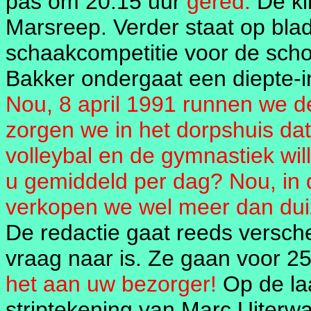
pas om 20.15 uur
gered.
De ki
Marsreep. Verder staat op blad
schaakcompetitie voor de scho
Bakker ondergaat een diepte-i
Nou, 8 april 1991 runnen we de
zorgen we in het dorpshuis dat
volleybal en de gymnastiek wil
u gemiddeld per dag? Nou, in
verkopen we wel meer dan duiz
De redactie gaat reeds versche
vraag naar is. Ze gaan voor 2
het aan uw bezorger!
Op de laa
striptekening van Marc Uiterwa