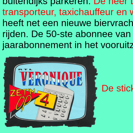
buitendijks parkeren.
De heer 
transporteur, taxichauffeur e
heeft net een nieuwe biervrach
rijden. De 50-ste abonnee van 
jaarabonnement in het vooruitz
De stic