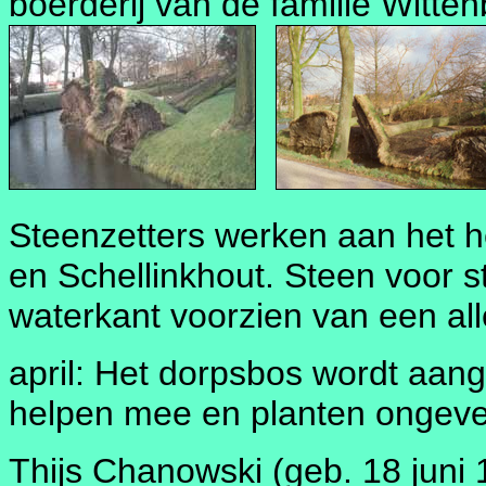
boerderij van de familie Witte
Steenzetters werken aan het h
en Schellinkhout. Steen voor s
waterkant voorzien van een al
april: Het dorpsbos wordt aan
helpen mee en planten ongeve
Thijs Chanowski (geb. 18 juni 