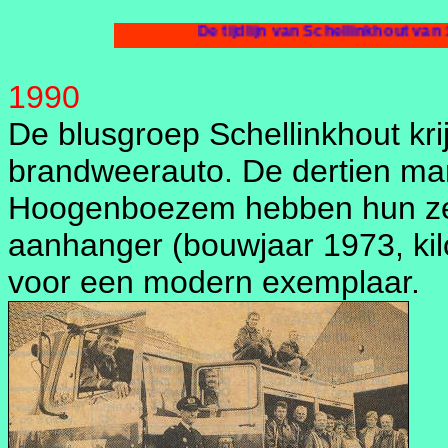
De tijdlijn van Schellinkhout van 1990.
1990
De blusgroep Schellinkhout kri
brandweerauto. De dertien ma
Hoogenboezem hebben hun zev
aanhanger (bouwjaar 1973, kil
voor een modern exemplaar.