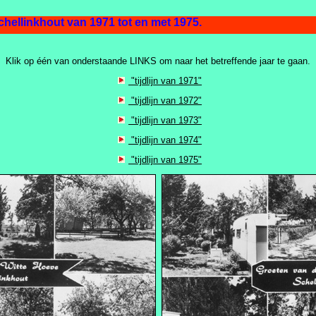
hellinkhout van 1971 tot en met 1975.
Klik op één van onderstaande LINKS om naar het betreffende jaar te gaan.
"tijdlijn van 1971"
"tijdlijn van 1972"
"tijdlijn van 1973"
"tijdlijn van 1974"
"tijdlijn van 1975"