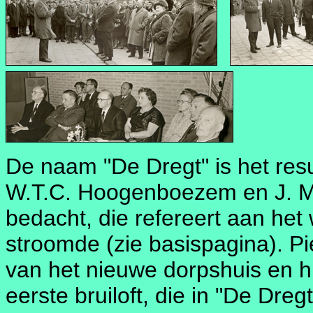
De naam "De Dregt" is het resu
W.T.C. Hoogenboezem en J. M
bedacht, die refereert aan het 
stroomde (zie basispagina). P
van het nieuwe dorpshuis en hij
eerste bruiloft, die in "De Dreg