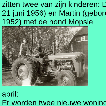
zitten twee van zijn kinderen:
21 juni 1956) en Martin (gebor
1952) met de hond Mopsie.
april:
Er worden twee nieuwe wonin