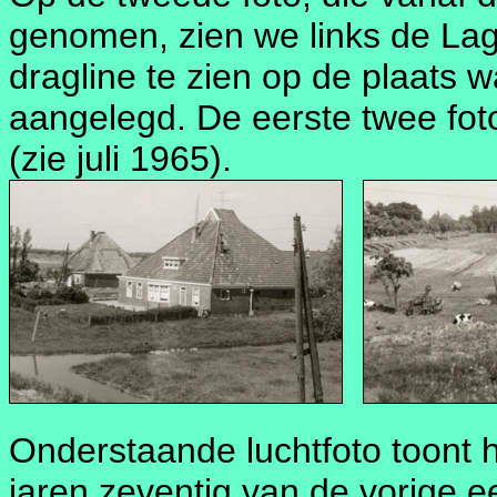
genomen, zien we links de Lage
dragline te zien op de plaats 
aangelegd. De eerste twee fot
(zie juli 1965).
Onderstaande luchtfoto toont he
jaren zeventig van de vorige 