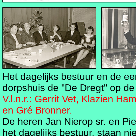
Het dagelijks bestuur en de ee
dorpshuis de "De Dregt" op de
V.l.n.r.: Gerrit Vet, Klazien 
en Gré Bronner.
De heren Jan Nierop sr. en Pie
het dagelijks bestuur, staan nie