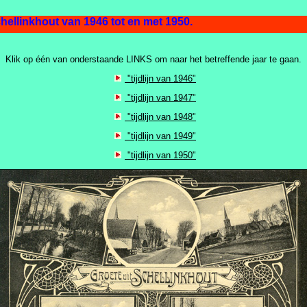
ellinkhout van 1946 tot en met 1950.
Klik op één van onderstaande LINKS om naar het betreffende jaar te gaan.
"tijdlijn van 1946"
"tijdlijn van 1947"
"tijdlijn van 1948"
"tijdlijn van 1949"
"tijdlijn van 1950"