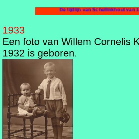
De tijdlijn van Schellinkhout van 1933.
1933
Een foto van Willem Cornelis Ko
1932 is geboren.