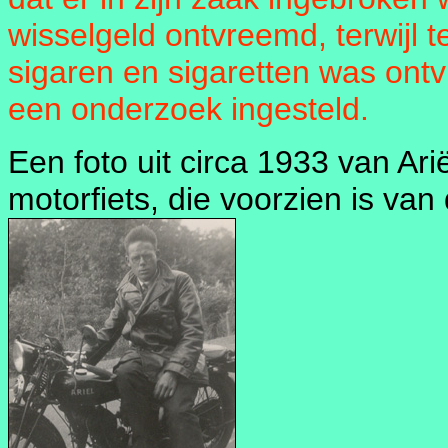
wisselgeld ontvreemd, terwijl 
sigaren en sigaretten was ontv
een onderzoek ingesteld.
Een foto uit circa 1933 van Ar
motorfiets, die voorzien is va