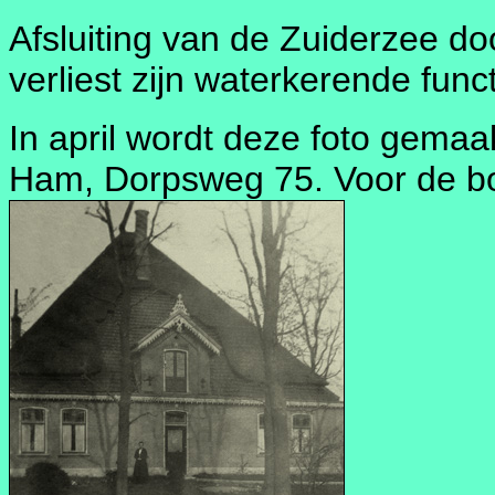
Afsluiting van de Zuiderzee doo
verliest zijn waterkerende funct
In april wordt deze foto gemaa
Ham, Dorpsweg 75. Voor de boe