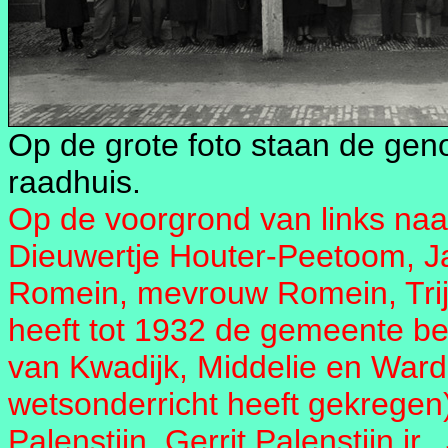
Op de grote foto staan de gen
raadhuis.
Op de voorgrond van links naar
Dieuwertje Houter-Peetoom, Ja
Romein, mevrouw Romein, Trijnt
heeft tot 1932 de gemeente be
van Kwadijk, Middelie en Ward
wetsonderricht heeft gekrege
Palenstijn, Gerrit Palenstijn jr.