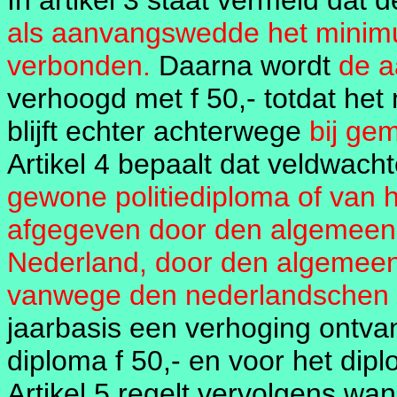
In artikel 3 staat vermeld dat
als aanvangswedde het minim
verbonden.
Daarna wordt
de 
verhoogd met f 50,- totdat he
blijft echter achterwege
bij gem
Artikel 4 bepaalt dat veldwachte
gewone politiediploma of van 
afgegeven door den algemeene
Nederland, door den algemeen
vanwege den nederlandschen R.
jaarbasis een verhoging ontv
diploma f 50,- en voor het dip
Artikel 5 regelt vervolgens 