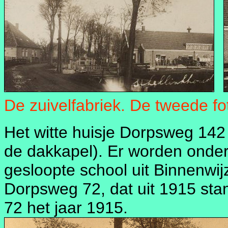
De zuivelfabriek. De tweede fot
Het witte huisje Dorpsweg 142
de dakkapel). Er worden onde
gesloopte school uit Binnenwij
Dorpsweg 72, dat uit 1915 sta
72 het jaar 1915.