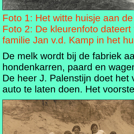
Foto 1: Het witte huisje aan d
Foto 2: De kleurenfoto dateert
familie Jan v.d. Kamp in het hu
De melk wordt bij de fabriek 
hondenkarren, paard en wagens
De heer J. Palenstijn doet het
auto te laten doen. Het voorst