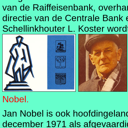
van de Raiffeisenbank, overha
directie van de Centrale Bank 
Schellinkhouter L. Koster word
Nobel.
Jan Nobel is ook hoofdingeland
december 1971 als afgevaardig