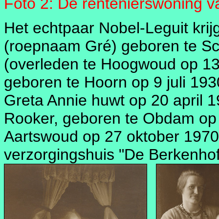
Foto 2: De rentenierswoning va
Het echtpaar Nobel-Leguit krij
(roepnaam Gré) geboren te Sch
(overleden te Hoogwoud op 1
geboren te Hoorn op 9 juli 19
Greta Annie huwt op 20 april 
Rooker, geboren te Obdam op 
Aartswoud op 27 oktober 1970).
verzorgingshuis "De Berkenhof