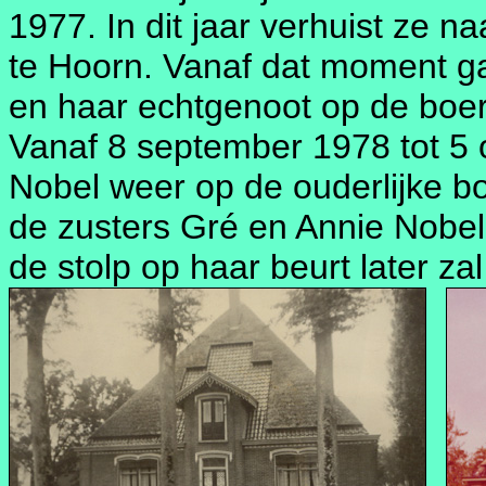
1977. In dit jaar verhuist ze n
te Hoorn. Vanaf dat moment g
en haar echtgenoot op de boer
Vanaf 8 september 1978 tot 5
Nobel weer op de ouderlijke bo
de zusters Gré en Annie Nobel
de stolp op haar beurt later z