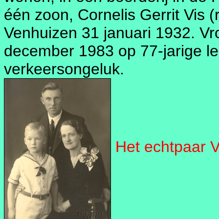
één zoon, Cornelis Gerrit Vis
Venhuizen 31 januari 1932. Vro
december 1983 op 77-jarige lee
verkeersongeluk.
Het echtpaar V