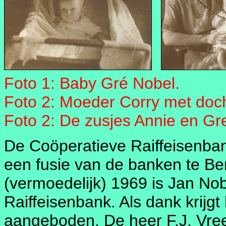
Foto 1: Baby Gré Nobel.
Foto 2: Moeder Corry met doch
Foto 2: De zusjes Annie en Gr
De Coöperatieve Raiffeisenban
een fusie van de banken te Ber
(vermoedelijk) 1969 is Jan Nob
Raiffeisenbank. Als dank krij
aangeboden. De heer F.J. Vree