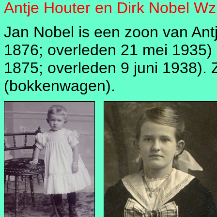
Antje Houter en Dirk Nobel Wz
Jan Nobel is een zoon van An
1876; overleden 21 mei 1935) 
1875; overleden 9 juni 1938). 
(bokkenwagen).