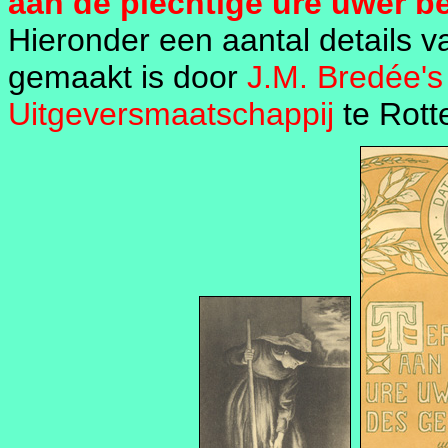
aan de plechtige ure uwer be
Hieronder een aantal details v
gemaakt is door
J.M. Bredée'
Uitgeversmaatschappij
te Rott