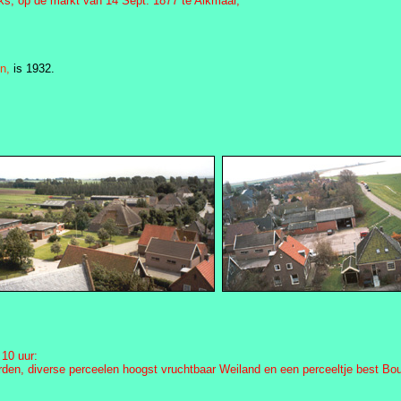
s, op de markt van 14 Sept. 1877 te Alkmaar,
n,
is 1932.
10 uur:
, diverse perceelen hoogst vruchtbaar Weiland en een perceeltje best Bouwl