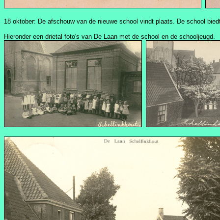
18 oktober: De afschouw van de nieuwe school vindt plaats. De school bie
Hieronder een drietal foto's van De Laan met de school en de schooljeugd.