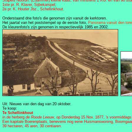
Stapels Noordh. (Edammer) kleine kaas, van minstens 2 KG. en van 98 stuk
1ste pr. R. Klaver, Sijbekarspel;
2e pr. K. Houter Jbz., Schellinkhout.
Onderstaand drie foto's die genomen zijn vanuit de kerktoren.
Het jaartal van het poststempel op de eerste foto,
Panorama vanuit den tore
De kleurenfoto's zijn genomen in respectievelijk 1985 en 2002.
Uit: Nieuws van den dag van 20 oktober.
Te koop:
Te Schellinkhout
in de herberg
de Roode Leeuw
, op Donderdag 15 Nov. 1877, 's voormiddags 
Een kapitale Boerenplaats, benevens nog eene Huismanswoning, Boomgaarden
39 hectaren, 45 aren, 30 centiaren.