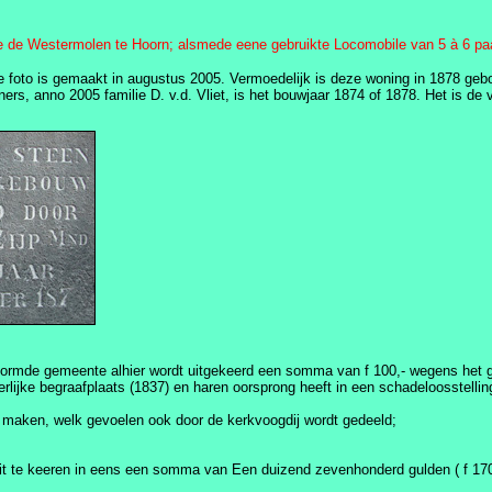
e de Westermolen te Hoorn; alsmede eene gebruikte Locomobile van 5 à 6 paar
 foto is gemaakt in augustus 2005. Vermoedelijk is deze woning in 1878 gebo
ers, anno 2005 familie D. v.d. Vliet, is het bouwjaar 1874 of 1878. Het is de 
rvormde gemeente alhier wordt uitgekeerd een somma van f 100,- wegens het 
erlijke begraafplaats (1837) en haren oorsprong heeft in een schadeloosstell
 maken, welk gevoelen ook door de kerkvoogdij wordt gedeeld;
 te keeren in eens een somma van Een duizend zevenhonderd gulden ( f 1700,-) 