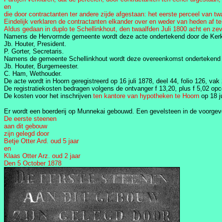
en
die door contractanten ter andere zijde afgestaan: het eerste perceel van tw
Eindelijk verklaren de contractanten elkander over en weder van heden af te s
Aldus gedaan in duplo te Schellinkhout, den twaalfden Juli 1800 acht en zev
Namens de Hervormde gemeente wordt deze acte ondertekend door de Ker
Jb. Houter, President.
P. Gorter, Secretaris.
Namens de gemeente Schellinkhout wordt deze overeenkomst ondertekend 
Jb. Houter, Burgemeester.
C. Ham, Wethouder.
De acte wordt in Hoorn geregistreerd op 16 juli 1878, deel 44, folio 126, vak
De registratiekosten bedragen volgens de ontvanger f 13,20, plus f 5,02 opce
De kosten voor het inschrijven
ten kantore van hypotheken te Hoorn
op 18 ju
Er wordt een boerderij op Munnekai gebouwd. Een gevelsteen in de voorgevel
De eerste steenen
aan dit gebouw
zijn gelegd door
Betje Otter Ard. oud 5 jaar
en
Klaas Otter Arz. oud 2 jaar
Den 5 October 1878