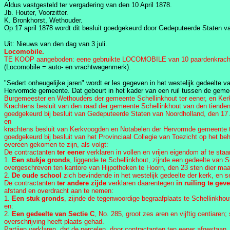
Aldus vastgesteld ter vergadering van den 10 April 1878.
Jb. Houter, Voorzitter.
K. Bronkhorst, Wethouder.
Op 17 april 1878 wordt dit besluit goedgekeurd door Gedeputeerde Staten van
Uit: Nieuws van den dag van 3 juli.
Locomobile.
TE KOOP aangeboden: eene gebruikte LOCOMOBILE van 10 paardenkrachten.
(Locomobile = auto- en vrachtwagenmerk).
"Sedert onheugelijke jaren" wordt er les gegeven in het westelijk gedeelte 
Hervormde gemeente. Dat gebeurt in het kader van een ruil tussen de geme
Burgemeester en Wethouders der gemeente Schellinkhout ter eener, en Kerk
Krachtens besluit van den raad der gemeente Schellinkhout van den tienden 
goedgekeurd bij besluit van Gedeputeerde Staten van Noordholland, den 17 Apr
en
krachtens besluit van Kerkvoogden en Notabelen der Hervormde gemeente 
goedgekeurd bij besluit van het Provinciaal Collegie van Toezicht op het 
overeen gekomen te zijn, als volgt:
De contractanten
ter eener
verklaren in vollen en vrijen eigendom af te st
1.
Een stukje gronds
, liggende te Schellinkhout, zijnde een gedeelte van
overgeschreven ten kantore van Hijpotheken te Hoorn, den 23 sten dier maan
2.
De oude school
zich bevindende in het westelijk gedeelte der kerk, en 
De contractanten
ter andere zijde
verklaren daarentegen
in ruiling te gev
afstand en overdracht aan te nemen:
1.
Een stuk gronds
, zijnde de tegenwoordige begraafplaats te Schellinkhout
en:
2.
Een gedeelte van Sectie C
, No. 285, groot zes aren en vijftig centiare
overschrijving heeft plaats gehad.
Partijen verklaren, dat de percelen, door contractanten ten eener afgestaan