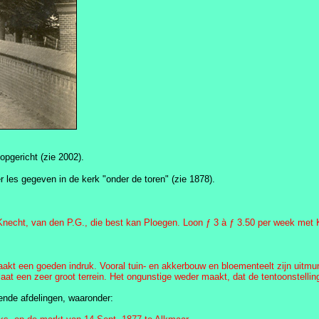
pgericht (zie 2002).
 les gegeven in de kerk "onder de toren" (zie 1878).
n Knecht, van den P.G., die best kan Ploegen. Loon ƒ 3 à ƒ 3.50 per week met
maakt een goeden indruk. Vooral tuin- en akkerbouw en bloementeelt zijn uitmu
 een zeer groot terrein. Het ongunstige weder maakt, dat de tentoonstelling 
ende afdelingen, waaronder: