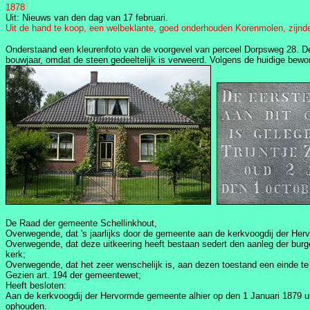
1878
Uit: Nieuws van den dag van 17 februari.
Uit de hand te koop, een welbeklante, goed onderhouden Korenmolen, zijnd
Onderstaand een kleurenfoto van de voorgevel van perceel Dorpsweg 28. De
bouwjaar, omdat de steen gedeeltelijk is verweerd. Volgens de huidige bewon
De Raad der gemeente Schellinkhout,
Overwegende, dat 's jaarlijks door de gemeente aan de kerkvoogdij der He
Overwegende, dat deze uitkeering heeft bestaan sedert den aanleg der burg
kerk;
Overwegende, dat het zeer wenschelijk is, aan dezen toestand een einde te
Gezien art. 194 der gemeentewet;
Heeft besloten:
Aan de kerkvoogdij der Hervormde gemeente alhier op den 1 Januari 1879 uit
ophouden.