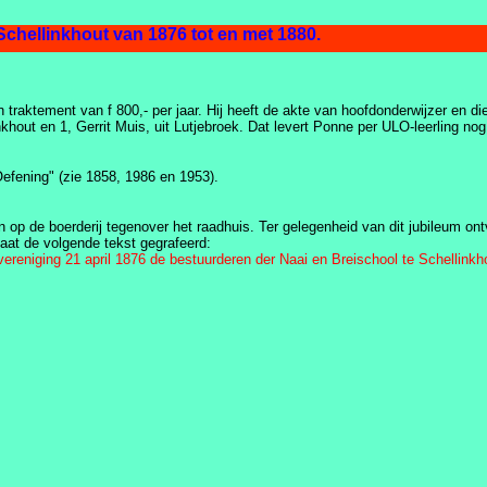
 tijdlijn van Schellinkhout van 1876 tot en met 1880.
traktement van f 800,- per jaar. Hij heeft de akte van hoofdonderwijzer en die
khout en 1, Gerrit Muis, uit Lutjebroek. Dat levert Ponne per ULO-leerling nog
efening" (zie 1858, 1986 en 1953).
 op de boerderij tegenover het raadhuis. Ter gelegenheid van dit jubileum on
taat de volgende tekst gegrafeerd:
ereniging 21 april 1876 de bestuurderen der Naai en Breischool te Schellinkh