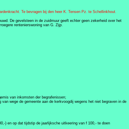
denkracht. Te bevragen bij den heer K. Tensen Pz. te Schellinkhout.
uwd. De gevelsteen in de zuidmuur geeft echter geen zekerheid over het
vroegere rentenierswoning van G. Zijp.
gemis van inkomsten der begrafenissen;
ing van wege de gemeente aan de kerkvoogdij wegens het niet begraven in de
en op dat tijdstip de jaarlijksche uitkeering van f 100,- te doen