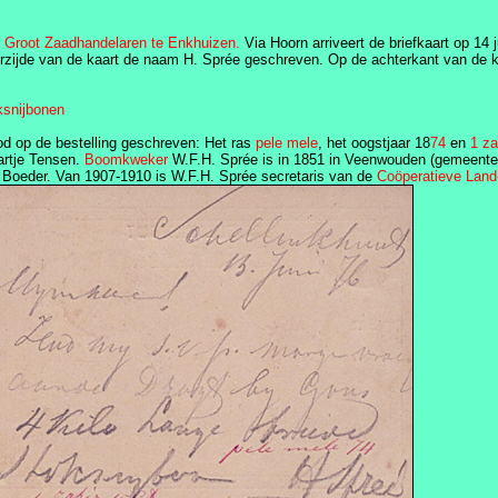
 Groot Zaadhandelaren te Enkhuizen.
Via Hoorn arriveert de briefkaart op 14 
orzijde van de kaart de naam H. Sprée geschreven. Op de achterkant van de k
ksnijbonen
d op de bestelling geschreven: Het ras
pele mele
, het oogstjaar 18
74
en
1 za
artje Tensen.
Boomkweker
W.F.H. Sprée is in 1851 in Veenwouden (gemeente
e Boeder. Van 1907-1910 is W.F.H. Sprée secretaris van de
Coöperatieve Land-