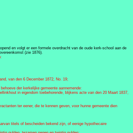
geopend en volgt er een formele overdracht van de oude kerk-school aan de
overeenkomst (zie 1876).
:
lland, van den 6 December 1872, No. 19;
ten behoeve der kerkelijke gemeente aannemende:
hellinkhout in eigendom toebehorende, blijkens acte van den 20 Maart 1837,
ractanten ter eener, die te kennen geven, voor hunne gemeente dien
aarvan titels of bescheiden bekend zijn, of eenige hypothecaire
wintig gulden, tezamen negen en twintig gulden;