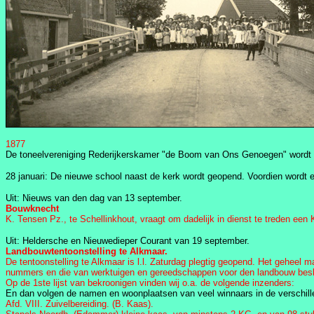
1877
De toneelvereniging Rederijkerskamer "de Boom van Ons Genoegen" wordt o
28 januari: De nieuwe school naast de kerk wordt geopend. Voordien wordt er
Uit: Nieuws van den dag van 13 september.
Bouwknecht
K. Tensen Pz., te Schellinkhout, vraagt om dadelijk in dienst te treden ee
Uit: Heldersche en Nieuwedieper Courant van 19 september.
Landbouwtentoonstelling te Alkmaar.
De tentoonstelling te Alkmaar is l.l. Zaturdag plegtig geopend. Het geheel 
nummers en die van werktuigen en gereedschappen voor den landbouw beslaat
Op de 1ste lijst van bekroonigen vinden wij o.a. de volgende inzenders:
En dan volgen de namen en woonplaatsen van veel winnaars in de verschill
Afd. VIII. Zuivelbereiding. (B. Kaas).