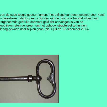
utel van de oude toegangsdeur namens het college van rentmeesters door Kees
n gerealiseerd dankzij een subsidie van de provincie Noord-Holland van
tstgenoemde gebruikt daarvoor geld dat ontvangen is van de
enoeg inkomsten genereert om het gebouw structureel te kunnen
snog gewoon door blijven gaan (zie 1 juli en 19 december 2013).