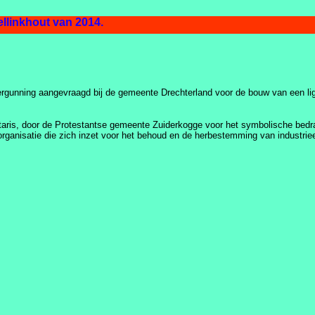
 tijdlijn van Schellinkhout van 2014.
rgunning aangevraagd bij de gemeente Drechterland voor de bouw van een li
taris, door de Protestantse gemeente Zuiderkogge voor het symbolische bedr
 organisatie die zich inzet voor het behoud en de herbestemming van industriee