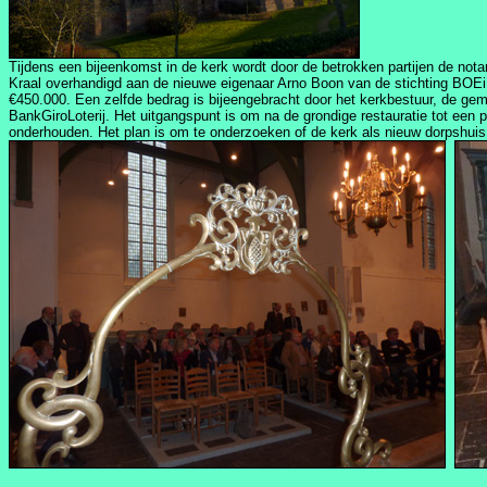
Tijdens een bijeenkomst in de kerk wordt door de betrokken partijen de not
Kraal overhandigd aan de nieuwe eigenaar Arno Boon van de stichting BOEi. 
€450.000. Een zelfde bedrag is bijeengebracht door het kerkbestuur, de ge
BankGiroLoterij. Het uitgangspunt is om na de grondige restauratie tot ee
onderhouden. Het plan is om te onderzoeken of de kerk als nieuw dorpshuis