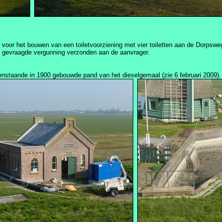
voor het bouwen van een toiletvoorziening met vier toiletten aan de Dorpswe
e gevraagde vergunning verzonden aan de aanvrager.
enstaande in 1900 gebouwde pand van het dieselgemaal (zie 6 februari 2009).