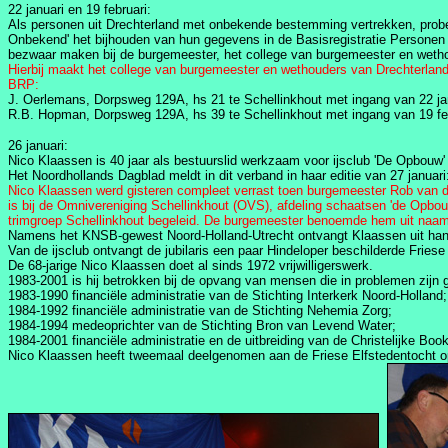
22 januari en 19 februari:
Als personen uit Drechterland met onbekende bestemming vertrekken, probeer
Onbekend' het bijhouden van hun gegevens in de Basisregistratie Personen
bezwaar maken bij de burgemeester, het college van burgemeester en wetho
Hierbij maakt het college van burgemeester en wethouders van Drechterland
BRP:
J. Oerlemans, Dorpsweg 129A, hs 21 te Schellinkhout met ingang van 22 ja
R.B. Hopman, Dorpsweg 129A, hs 39 te Schellinkhout met ingang van 19 fe
26 januari:
Nico Klaassen is 40 jaar als bestuurslid werkzaam voor ijsclub 'De Opbouw'
Het Noordhollands Dagblad meldt in dit verband in haar editie van 27 januari
Nico Klaassen werd gisteren compleet verrast toen burgemeester Rob van de
is bij de Omnivereniging Schellinkhout (OVS), afdeling schaatsen 'de Opbouw
trimgroep Schellinkhout begeleid. De burgemeester benoemde hem uit naam va
Namens het KNSB-gewest Noord-Holland-Utrecht ontvangt Klaassen uit han
Van de ijsclub ontvangt de jubilaris een paar Hindeloper beschilderde Friese
De 68-jarige Nico Klaassen doet al sinds 1972 vrijwilligerswerk.
1983-2001 is hij betrokken bij de opvang van mensen die in problemen zijn 
1983-1990 financiële administratie van de Stichting Interkerk Noord-Holland;
1984-1992 financiële administratie van de Stichting Nehemia Zorg;
1984-1994 medeoprichter van de Stichting Bron van Levend Water;
1984-2001 financiële administratie en de uitbreiding van de Christelijke Bo
Nico Klaassen heeft tweemaal deelgenomen aan de Friese Elfstedentocht op de