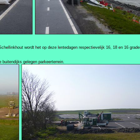
chellinkhout wordt het op deze lentedagen respectievelijk 16, 18 en 16 grade
 buitendijks gelegen parkeerterrein.