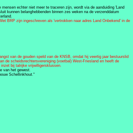
mensen echter niet meer te traceren zijn, wordt via de aanduiding 'Land
besluit kunnen belanghebbenden binnen zes weken na de verzenddatum
erland.
Wet BRP zijn ingeschreven als 'vertrokken naar adres Land Onbekend' in de
angst van de gouden speld van de KNSB, omdat hij veertig jaar bestuurslid
 aan de scheidsrechtersvereniging (voetbal) West-Friesland en heeft de
t bij talrijke vrijwilligersklussen.
e van het gewest.
pbouw Schellinkhout."