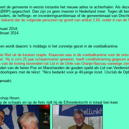
t de gemeente in eerste instantie het nieuwe adres te achterhalen. Als deze 
 (BRP) opgeschort. Dan zijn ze geen inwoner in Nederland meer. Tegen dit 
uders, de heffings- en invorderingsambtenaar of de gemeenteraad van Drecht
 bekend dat de volgende personen op grond van artikel 2.60, onder d van de 
nuari 2014;
bruari 2014.
 en wordt daarom 's middags in het zonnetje gezet in de voetbalkantine.
:
r Riet uit de keuken stapte. Klaassen was in de voetbalkantine voor de ontv
'. Hij is zo'n 25 jaar schaatstrainer geweest, heeft conditietraining gegeven
n de koning bovendien tot Lid in de Orde van Oranje-Nassau vanwege zijn inze
den van de heren Pos en Manshanden de gouden speld als Lid van Verdienst
 doorlopers met de tekst: "Nico bedankt voor je 40-jarige inzet. IJsclub de O
geraakt;
okshop Hoorn.
 schaats en op de fiets rijdt hij de Elfstedentocht in totaal tien keer.