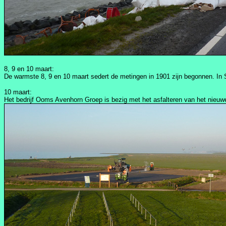
8, 9 en 10 maart:
De warmste 8, 9 en 10 maart sedert de metingen in 1901 zijn begonnen. In S
10 maart:
Het bedrijf Ooms Avenhorn Groep is bezig met het asfalteren van het nieuwe